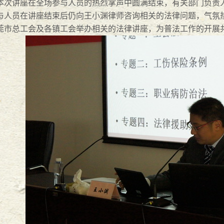
讲座在全场参与人员的热烈掌声中圆满结束，有关部门负责人
与人员在讲座结束后仍向王小渊律师咨询相关的法律问题，气氛
莞市总工会及各镇工会举办相关的法律讲座，为普法工作的开展
大对决
2017
-
06
-
26
-
06
-
19
--万言法律人的村居故事
2017
-
06
-
09
--万言法律人的课堂随笔
2017
-
05
-
17
-万言法律人的成长
2017
-
05
-
06
7
-
05
-
01