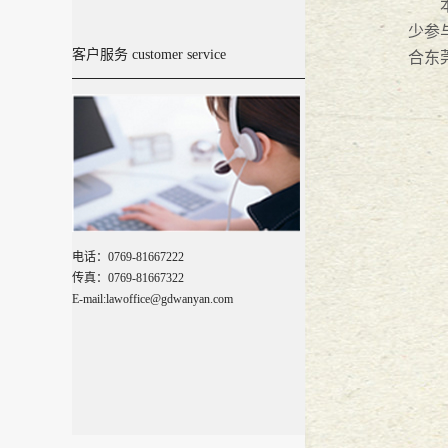
本次
『广东万言』新闻动态
2017
-
08
-
02
少参
客户服务 customer service
合东
万言旅游季---红海湾
2017
-
07
-
05
『广东万言』萌萌、明猩队，万言
【万言生活】2017，路过冰城
2017
『广东万言』栉风沐雨 砥砺前行--
电话：0769-81667222
传真：0769-81667322
E-mail:lawoffice@gdwanyan.com
『广东万言』栉风沐雨 砥砺前行--
『广东万言』栉风沐雨 砥砺前行 -
『广东万言』----歌乐朝圣之旅
201