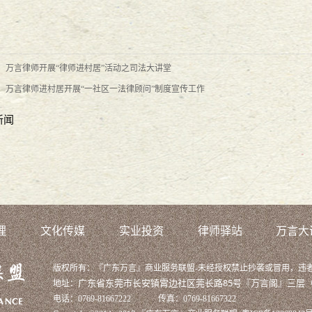
2
9
-
26
：
万言律师开展“律师进村居”活动之司法大讲堂
：
万言律师进村居开展“一社区一法律顾问”制度宣传工作
律师演讲比赛一等奖
2016
-
08
-
29
新闻
2016
-
08
-
29
-
29
理
文化传媒
实业投资
律师驿站
万言大
-
08
-
26
版权所有：『广东万言』商业服务联盟-未经授权禁止抄袭或冒用，违
广东省东莞市长安镇霄边社区莞长路85号
『万言阁
』三层
地址：
-
08
-
26
电话：0769-81667222 传真：0769-81667322