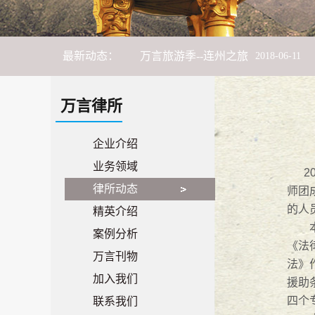
万言旅游季--连州之旅
2018
-
06
-
11
最新动态：
市律师协会联合长安镇法学会、长安
万言大讲堂 -- 献礼“女神月”，普法
万言律所
17携手，18奋斗！
2018
-
01
-
27
企业介绍
业务领域
2
萨瓦迪卡
2018
-
01
-
18
律所动态
师团
的人
精英介绍
万言大讲堂--乌沙小学校园法苑20
本次
案例分析
《法
广东万言律师事务所成立五周年系
万言刊物
法》
加入我们
援助
万言五周年 梦想与坚持
2017
-
08
-
29
四个
联系我们