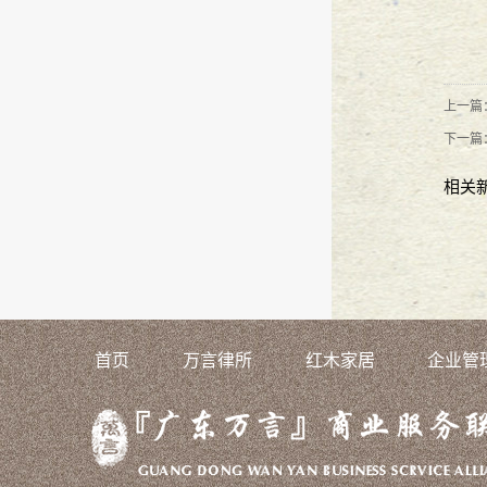
王小渊律师相约“律媒人”
2016
-
10
-
1
『万言大讲堂』 送法到身边
2016
-
0
上一篇
下一篇
热烈祝贺王小渊律师荣获广东青年
相关
万言生活之游在巽寮湾
2016
-
08
-
29
万言大讲堂--万言所职级评定活动
『万言大讲堂』——劳动篇
2016
-
08
首页
万言律所
红木家居
企业管
『万言大讲堂』---普法进安力
2016
广东万言2015年年终总结大会
2016