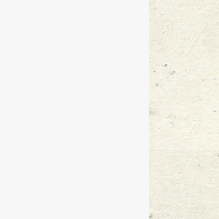
『万言大讲堂』-生活篇
2017
-
04
-
14
【万言培训】—职场礼仪篇
2017
-
04
“律师驿站”，与广东万言最美的遇
【万言生活】2017年会-明天会更好
万言之路：万言律师事务所主任律
『万言大讲堂』---普法篇
2016
-
12
-
1
『万言大讲堂』 未成年人权益保护
『万言大讲堂』商事仲裁实务交流