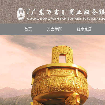
首页
万言律所
红木家居
风雨兼程，不忘初心，2019万言人
感恩有你，一路同行——“华夏鹊哥
万言大讲堂—业主委员会篇
2019
-
01
万言大讲堂--平安有你，法治同行
万言大讲堂--出租屋管理篇
2018
-
06
-