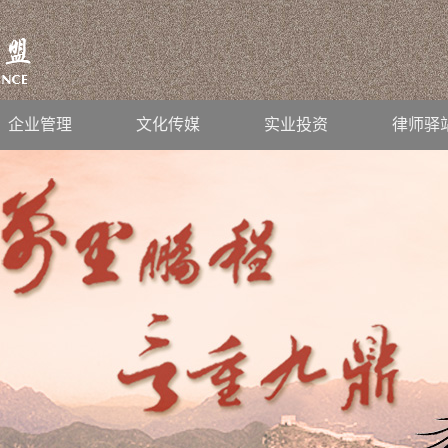
企业管理
文化传媒
实业投资
律师驿
继续前行！
2019
-
01
-
26
公司法律架构培训班”后记
2019
-
01
-
14
-
11
！
2018
-
12
-
05
27