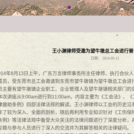
司法分局举办“法税同审”专题论坛
2018
-
05
-
21
正当时
2018
-
03
-
14
王小渊律师受邀为望牛墩总工会进行普
日期：
2014-09-15
014年8月13日上午，广东万言律师事务所主任律师、执行合
成员，受东莞市总工会邀请到东莞市望牛墩镇为望牛墩总工会进
员主要有望牛墩镇企业职工、企业管理人及望牛墩镇相关部门的
17宪法日普法活动
2017
-
12
-
04
讲座从9:00am进行到11:00am，内容主要为《工会法》
律援助条例》四部法律法规的解读。王小渊律师以工会的历史沿
列活动之万言大讲堂
2017
-
10
-
24
作了较为深入、全面的剖析，随后再利用专业知识针对《工伤保
条例》等法律法规中备受大众关注的法律问题进行了深度分析，
专题与参与人员进行了深入的交流并为其解答相关的法律疑问。