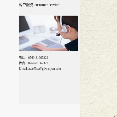
客户服务 customer service
电话：0769-81667222
传真：0769-81667322
E-mail:lawoffice@gdwanyan.com