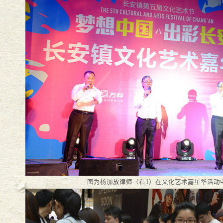
17宪法日普法活动
2017
-
12
-
04
列活动之万言大讲堂
2017
-
10
-
24
大对决
2017
-
06
-
26
-
06
-
19
图为杨加放律师（右1）在文化艺术嘉年华活动
--万言法律人的村居故事
2017
-
06
-
09