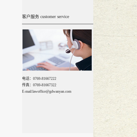
万言大讲堂--乌沙小学校园法苑20
客户服务 customer service
广东万言律师事务所成立五周年系
万言五周年 梦想与坚持
2017
-
08
-
29
『广东万言』新闻动态
2017
-
08
-
02
万言旅游季---红海湾
2017
-
07
-
05
电话：0769-81667222
传真：0769-81667322
E-mail:lawoffice@gdwanyan.com
『广东万言』萌萌、明猩队，万言
【万言生活】2017，路过冰城
2017
『广东万言』栉风沐雨 砥砺前行--