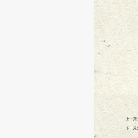
『广东万言』栉风沐雨 砥砺前行--
『广东万言』栉风沐雨 砥砺前行 -
『广东万言』----歌乐朝圣之旅
201
『万言大讲堂』-生活篇
2017
-
04
-
14
【万言培训】—职场礼仪篇
2017
-
04
“律师驿站”，与广东万言最美的遇
【万言生活】2017年会-明天会更好
上一篇
万言之路：万言律师事务所主任律
下一篇