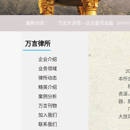
万言大讲堂—业主委员会篇
2019
-
01
最新动态：
万言大讲堂--平安有你，法治同行
万言大讲堂--出租屋管理篇
2018
-
06
-
万言律所
万言旅游季--连州之旅
2018
-
06
-
11
企业介绍
业务领域
2
市律师协会联合长安镇法学会、长安
律所动态
本所
杨加
精英介绍
万言大讲堂 -- 献礼“女神月”，普法
表演
案例分析
器，
17携手，18奋斗！
2018
-
01
-
27
万言刊物
广东
加入我们
大放
萨瓦迪卡
2018
-
01
-
18
联系我们