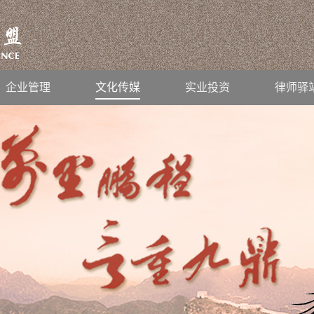
企业管理
文化传媒
实业投资
律师驿
继续前行！
2019
-
01
-
26
公司法律架构培训班”后记
2019
-
01
-
14