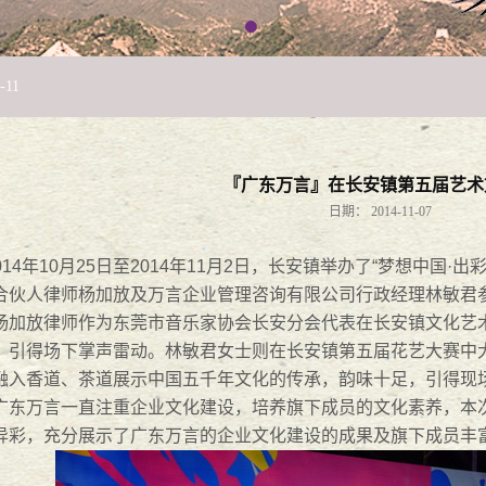
-
11
！
2018
-
12
-
05
27
『广东万言』在长安镇第五届艺术
日期：
2014-11-07
014年10月25日至2014年11月2日，长安镇举办了“梦想中国
司法分局举办“法税同审”专题论坛
2018
-
05
-
21
合伙人律师杨加放及万言企业管理咨询有限公司行政经理林敏君
放律师作为东莞市音乐家协会长安分会代表在长安镇文化艺术
正当时
2018
-
03
-
14
，引得场下掌声雷动。林敏君女士则在长安镇第五届花艺大赛中
融入香道、茶道展示中国五千年文化的传承，韵味十足，引得现
万言一直注重企业文化建设，培养旗下成员的文化素养，本次
异彩，充分展示了广东万言的企业文化建设的成果及旗下成员丰