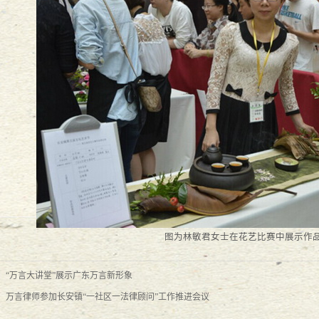
--万言法律人的课堂随笔
2017
-
05
-
17
-万言法律人的成长
2017
-
05
-
06
7
-
05
-
01
-
03
见！
2017
-
03
-
22
图为林敏君女士在花艺比赛中展示作
2017
-
02
-
10
：
“万言大讲堂”展示广东万言新形象
师王小渊新年致辞
2017
-
02
-
10
：
万言律师参加长安镇“一社区一法律顾问”工作推进会议