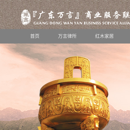
首页
万言律所
红木家居
风雨兼程，不忘初心，2019万言人
感恩有你，一路同行——“华夏鹊哥