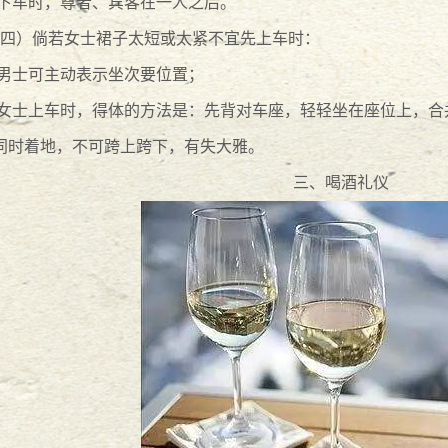
.下车时，尊者、宾客在一人之后。
2015
-
05
-
25
四）倘若女士裙子太短或太紧不宜先上车时：
.男士可主动表示坐次要位置；
.女士上车时，得体的方法是：先背对车座，轻轻坐在座位上，
同时着地，不可跨上跨下，有失大雅。
三、喝酒礼仪
5
2015
-
05
-
25
2015
-
05
-
25
理房产证违约金之诉讼时效
2015
-
05
-
22
进行普法讲座
2015
-
05
-
21