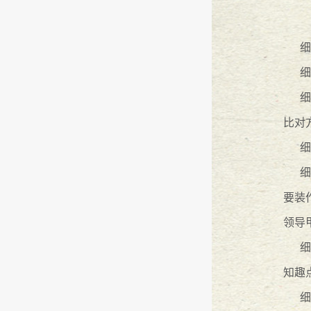
“万言大讲堂”第三期—万言律师所
细
“万言大讲堂”
2014
-
12
-
11
细
万言律师参加东莞市律师协会村居
细
比对
冯鼎峰律师为洪梅镇工会企业成员
细
“万言大讲堂”展示广东万言新形象
细
要装
『广东万言』在长安镇第五届艺术
领导
细
万言律师参加长安镇“一社区一法律
知趣
省依法治省办莅临本所顾问服务社
细