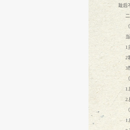
趾后
『万言大讲堂』——劳动篇
2016
-
08
二
『万言大讲堂』---普法进安力
2016
（
当
广东万言2015年年终总结大会
2016
1
广东万言古都之旅－－－西安
2016
2
3
万言所律师受聘为劳动争议兼职调
（
广东万言自主申请注册的第一批商
1
2
酒店对客人财物的安全保障义务
20
（
1
租金请求未得支持却要返还已收租