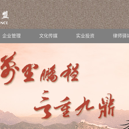
企业管理
文化传媒
实业投资
律师驿
继续前行！
2019
-
01
-
26
公司法律架构培训班”后记
2019
-
01
-
14