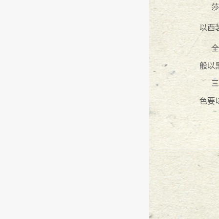
莎
『广东万言』栉风沐雨 砥砺前行--
以西
『广东万言』栉风沐雨 砥砺前行 -
全
般以
『广东万言』----歌乐朝圣之旅
201
三
『万言大讲堂』-生活篇
2017
-
04
-
14
色要
【万言培训】—职场礼仪篇
2017
-
04
“律师驿站”，与广东万言最美的遇
【万言生活】2017年会-明天会更好
万言之路：万言律师事务所主任律