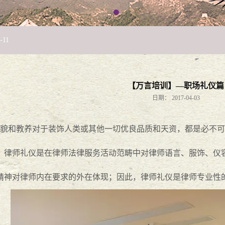
-
11
！
2018
-
12
-
05
27
【万言培训】—职场礼仪篇
日期：
2017-04-03
司法分局举办“法税同审”专题论坛
2018
-
05
-
21
貌和教养对于装饰人类或其他一切优良品质和天资，都是必不可
正当时
。律师礼仪是在律师法律服务活动范畴中对律师语言、服饰、仪
2018
-
03
-
14
精神对律师内在要求的外在体现；因此，律师礼仪是律师专业性