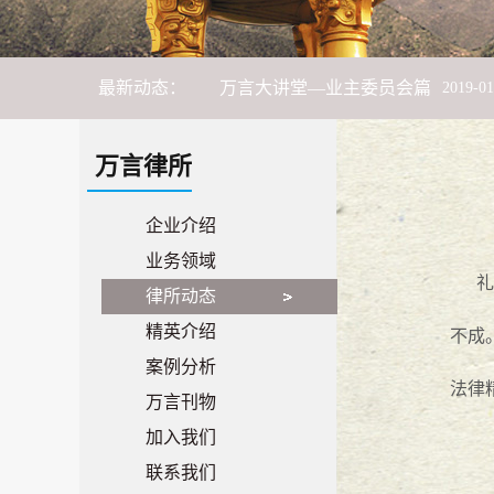
万言大讲堂—业主委员会篇
2019
-
01
最新动态：
万言大讲堂--平安有你，法治同行
万言大讲堂--出租屋管理篇
2018
-
06
-
万言律所
万言旅游季--连州之旅
2018
-
06
-
11
企业介绍
业务领域
市律师协会联合长安镇法学会、长安
礼
律所动态
精英介绍
万言大讲堂 -- 献礼“女神月”，普法
不成
案例分析
法律
17携手，18奋斗！
2018
-
01
-
27
万言刊物
加入我们
萨瓦迪卡
2018
-
01
-
18
联系我们