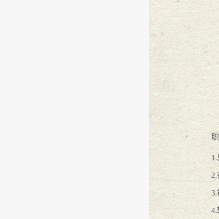
『万言大讲堂』---普法篇
2016
-
12
-
1
『万言大讲堂』 未成年人权益保护
『万言大讲堂』商事仲裁实务交流
王小渊律师相约“律媒人”
2016
-
10
-
1
『万言大讲堂』 送法到身边
2016
-
0
职
热烈祝贺王小渊律师荣获广东青年
1
2
万言生活之游在巽寮湾
2016
-
08
-
29
3
万言大讲堂--万言所职级评定活动
4