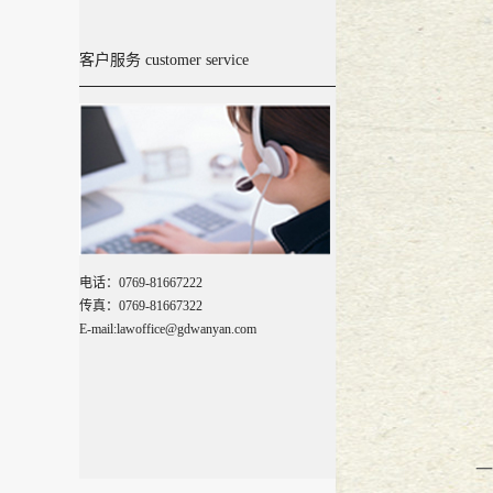
万言大讲堂--乌沙小学校园法苑20
客户服务 customer service
广东万言律师事务所成立五周年系
万言五周年 梦想与坚持
2017
-
08
-
29
『广东万言』新闻动态
2017
-
08
-
02
万言旅游季---红海湾
2017
-
07
-
05
电话：0769-81667222
传真：0769-81667322
E-mail:lawoffice@gdwanyan.com
『广东万言』萌萌、明猩队，万言
【万言生活】2017，路过冰城
2017
『广东万言』栉风沐雨 砥砺前行--
一