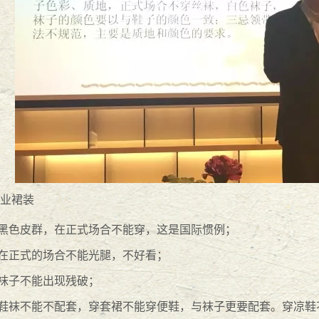
2
2016
-
10
-
28
会
2016
-
10
-
28
2
9
-
26
业裙装
律师演讲比赛一等奖
2016
-
08
-
29
.黑色皮群，在正式场合不能穿，这是国际惯例；
.在正式的场合不能光腿，不好看；
.袜子不能出现残破；
2016
-
08
-
29
.鞋袜不能不配套，穿套裙不能穿便鞋，与袜子更要配套。穿凉