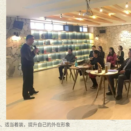
17宪法日普法活动
2017
-
12
-
04
列活动之万言大讲堂
2017
-
10
-
24
大对决
2017
-
06
-
26
-
06
-
19
--万言法律人的村居故事
2017
-
06
-
09
、适当着装，提升自己的外在形象