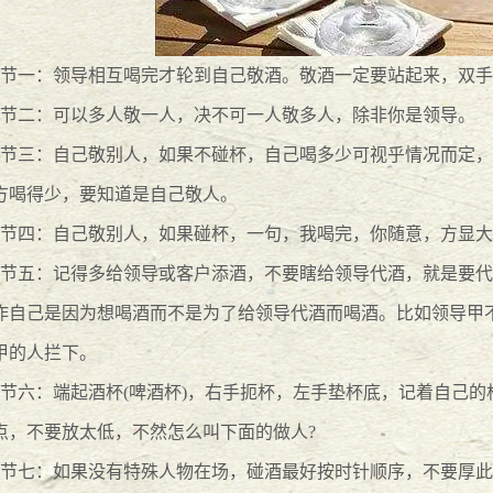
演讲活动
2015
-
01
-
12
节一：领导相互喝完才轮到自己敬酒。敬酒一定要站起来，双手
节二：可以多人敬一人，决不可一人敬多人，除非你是领导。
法律顾问沙龙
2014
-
12
-
04
节三：自己敬别人，如果不碰杯，自己喝多少可视乎情况而定，
方喝得少，要知道是自己敬人。
开展法律宣传讲座
2014
-
11
-
26
节四：自己敬别人，如果碰杯，一句，我喝完，你随意，方显大
节五：记得多给领导或客户添酒，不要瞎给领导代酒，就是要代
2014
-
11
-
14
作自己是因为想喝酒而不是为了给领导代酒而喝酒。比如领导甲
文化节
2014
-
11
-
07
甲的人拦下。
节六：端起酒杯(啤酒杯)，右手扼杯，左手垫杯底，记着自己
顾问”工作推进会议
2014
-
11
-
06
点，不要放太低，不然怎么叫下面的做人?
区开展法治文化建设示范点核查确认工作
2014
-
11
-
05
节七：如果没有特殊人物在场，碰酒最好按时针顺序，不要厚此