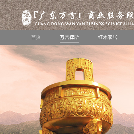
首页
万言律所
红木家居
风雨兼程，不忘初心，2019万言人
感恩有你，一路同行——“华夏鹊哥