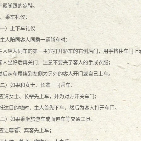
不露脚跟的凉鞋。
-
29
、乘车礼仪：
-
08
-
26
一）上下车礼仪
主人陪同客人同乘一辆轿车时：
-
08
-
26
主人应为同车的第一主宾打开轿车的右侧后门，用手挡住车门上
-
08
-
26
客人坐好后再关门，注意不要夹了客人的手或衣服；
然后从车尾绕到左侧为另外的客人开门或自己上车。
解员
2015
-
08
-
24
二）如果和女士、长辈一同乘车：
标成功问世
2015
-
06
-
24
.应请女士、长辈先上车，并为对方开关车门；
.抵达目的地时，主人首先下车，然后为客人打开车门。
15
-
05
-
25
三）如果乘坐旅游车或面包车等交通工具：
.应让尊者、宾客先上车；
金
2015
-
05
-
25