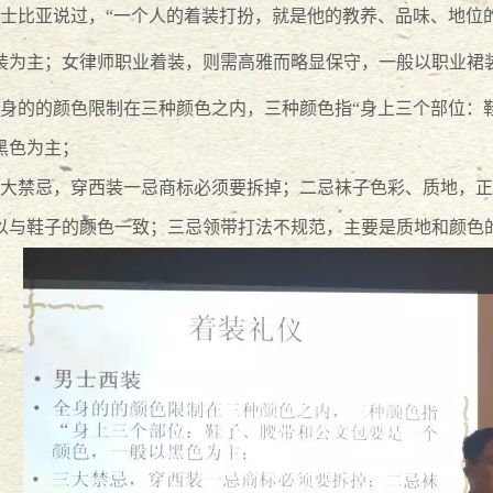
士比亚说过，“一个人的着装打扮，就是他的教养、品味、地位
--万言法律人的课堂随笔
2017
-
05
-
17
装为主；女律师职业着装，则需高雅而略显保守，一般以职业裙
-万言法律人的成长
2017
-
05
-
06
身的的颜色限制在三种颜色之内，三种颜色指“身上三个部位：
黑色为主；
7
-
05
-
01
大禁忌，穿西装一忌商标必须要拆掉；二忌袜子色彩、质地，正
以与鞋子的颜色一致；三忌领带打法不规范，主要是质地和颜色
-
03
见！
2017
-
03
-
22
2017
-
02
-
10
师王小渊新年致辞
2017
-
02
-
10