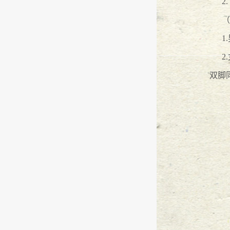
2
因招投标引起的缔约过失责任纠纷
（
1
有关产假工资案例解析
2015
-
05
-
25
2
工程款优先权
2015
-
05
-
25
双脚
子代父签订协议是否有效
2015
-
05
-
2
在借据上签名担保是否需承担责任
情侣因婚同置屋，分手为房起争端
浅析商品房买卖合同纠纷中逾期办
王小渊主任受邀至长安安力科技园