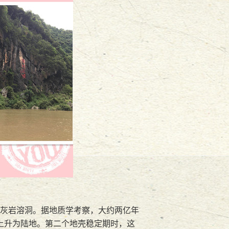
灰岩溶洞。据地质学考察，大约两亿年
上升为陆地。第二个地壳稳定期时，这