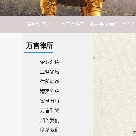
万言大讲堂—业主委员会篇
2019
-
01
最新动态：
万言大讲堂--平安有你，法治同行
万言大讲堂--出租屋管理篇
2018
-
06
-
万言律所
万言旅游季--连州之旅
2018
-
06
-
11
企业介绍
业务领域
市律师协会联合长安镇法学会、长安
律所动态
精英介绍
万言大讲堂 -- 献礼“女神月”，普法
案例分析
17携手，18奋斗！
2018
-
01
-
27
万言刊物
加入我们
萨瓦迪卡
2018
-
01
-
18
联系我们