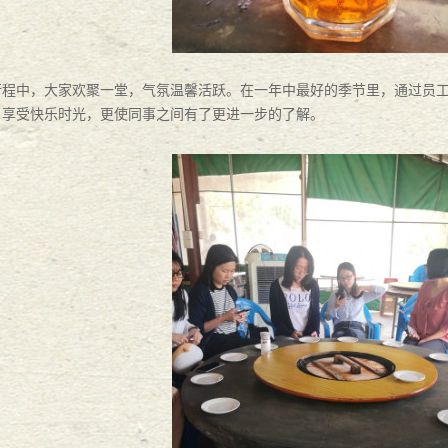
2
2016
-
10
-
28
行程中，大家欢聚一堂，气氛温馨活跃。在一年中最好的季节里，通过
员
，
享受快乐时光，更使同事之间有了更进一步的了解。
会
2016
-
10
-
28
2
9
-
26
律师演讲比赛一等奖
2016
-
08
-
29
2016
-
08
-
29