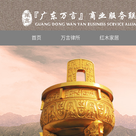
首页
万言律所
红木家居
风雨兼程，不忘初心，2019万言人
感恩有你，一路同行——“华夏鹊哥