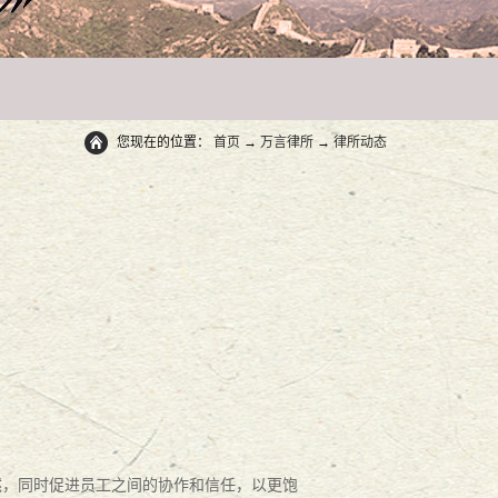
您现在的位置：
首页
→
万言律所
→
律所动态
然
，
同时促进
员工
之间的协作和信任，以更饱