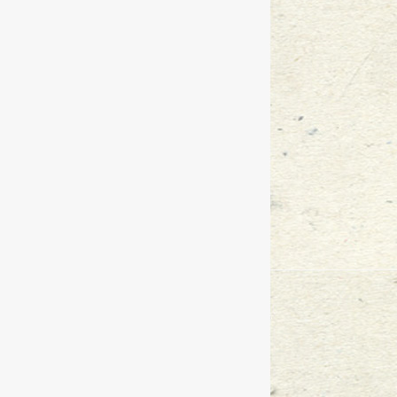
『广东万言』栉风沐雨 砥砺前行--
『广东万言』栉风沐雨 砥砺前行 -
『广东万言』----歌乐朝圣之旅
201
『万言大讲堂』-生活篇
2017
-
04
-
14
【万言培训】—职场礼仪篇
2017
-
04
“律师驿站”，与广东万言最美的遇
【万言生活】2017年会-明天会更好
万言之路：万言律师事务所主任律