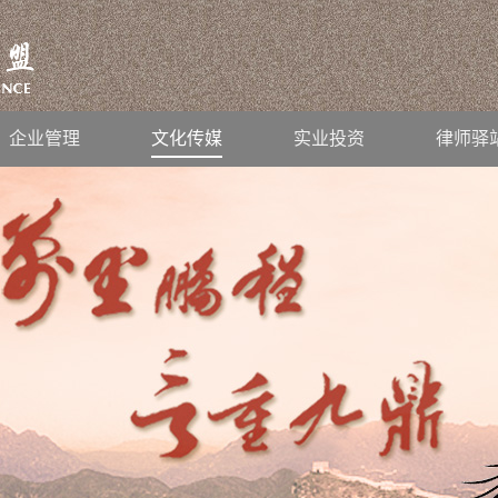
企业管理
文化传媒
实业投资
律师驿
继续前行！
2019
-
01
-
26
公司法律架构培训班”后记
2019
-
01
-
14