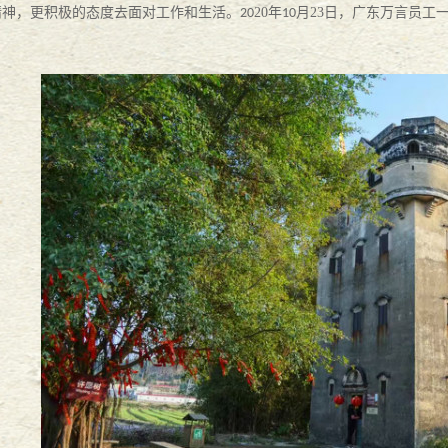
精神
，
更积极的态度去面对工作和生活。
20
年
月
23
日，
广东万言员工
20
10
17宪法日普法活动
2017
-
12
-
04
。
列活动之万言大讲堂
2017
-
10
-
24
大对决
2017
-
06
-
26
-
06
-
19
--万言法律人的村居故事
2017
-
06
-
09