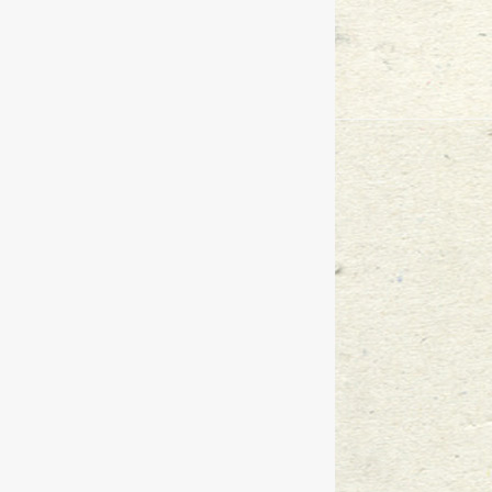
因招投标引起的缔约过失责任纠纷
有关产假工资案例解析
2015
-
05
-
25
工程款优先权
2015
-
05
-
25
子代父签订协议是否有效
2015
-
05
-
2
在借据上签名担保是否需承担责任
情侣因婚同置屋，分手为房起争端
浅析商品房买卖合同纠纷中逾期办
王小渊主任受邀至长安安力科技园