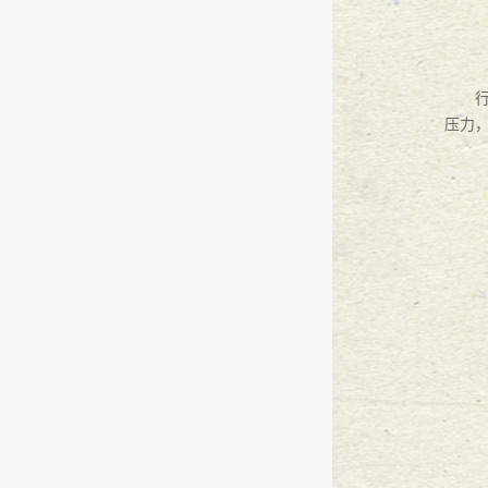
『万言大讲堂』---普法篇
2016
-
12
-
1
『万言大讲堂』 未成年人权益保护
压力
『万言大讲堂』商事仲裁实务交流
王小渊律师相约“律媒人”
2016
-
10
-
1
『万言大讲堂』 送法到身边
2016
-
0
热烈祝贺王小渊律师荣获广东青年
万言生活之游在巽寮湾
2016
-
08
-
29
万言大讲堂--万言所职级评定活动