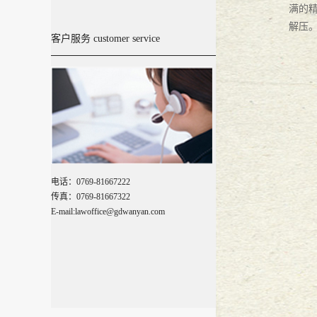
满的
万言大讲堂--乌沙小学校园法苑20
解压
客户服务 customer service
广东万言律师事务所成立五周年系
万言五周年 梦想与坚持
2017
-
08
-
29
『广东万言』新闻动态
2017
-
08
-
02
万言旅游季---红海湾
2017
-
07
-
05
电话：0769-81667222
传真：0769-81667322
E-mail:lawoffice@gdwanyan.com
『广东万言』萌萌、明猩队，万言
【万言生活】2017，路过冰城
2017
『广东万言』栉风沐雨 砥砺前行--