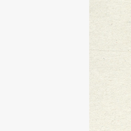
“万言大讲堂”第三期—万言律师所
“万言大讲堂”
2014
-
12
-
11
万言律师参加东莞市律师协会村居
冯鼎峰律师为洪梅镇工会企业成员
“万言大讲堂”展示广东万言新形象
『广东万言』在长安镇第五届艺术
万言律师参加长安镇“一社区一法律
省依法治省办莅临本所顾问服务社