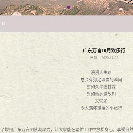
-
11
！
2018
-
12
-
05
27
广东万言10月欢乐行
日期：
2020-11-02
漫漫人生路
司法分局举办“法税同审”专题论坛
2018
-
05
-
21
总会有弥足珍贵的瞬间
譬如久旱逢甘霖
正当时
2018
-
03
-
14
譬如他乡遇故知
又譬如
令人满怀期待的小旅行
为了增强
广东万言
团队凝聚力，让大家能在繁忙工作中放松身心，享受自