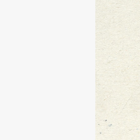
『万言大讲堂』——劳动篇
2016
-
08
『万言大讲堂』---普法进安力
2016
广东万言2015年年终总结大会
2016
广东万言古都之旅－－－西安
2016
万言所律师受聘为劳动争议兼职调
广东万言自主申请注册的第一批商
酒店对客人财物的安全保障义务
20
租金请求未得支持却要返还已收租