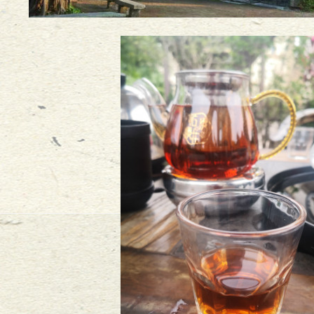
--万言法律人的课堂随笔
2017
-
05
-
17
-万言法律人的成长
2017
-
05
-
06
7
-
05
-
01
-
03
见！
2017
-
03
-
22
2017
-
02
-
10
师王小渊新年致辞
2017
-
02
-
10