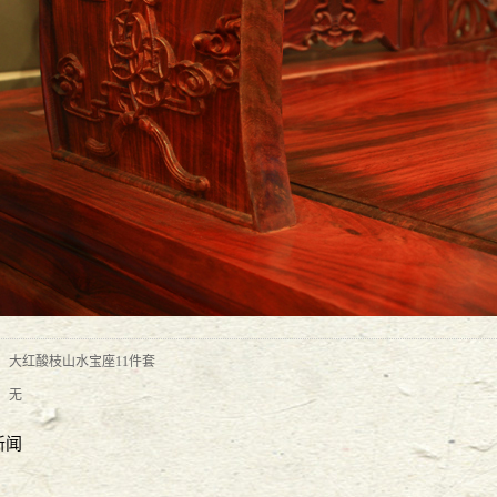
17宪法日普法活动
2017
-
12
-
04
列活动之万言大讲堂
2017
-
10
-
24
：
大红酸枝山水宝座11件套
：无
大对决
2017
-
06
-
26
新闻
-
06
-
19