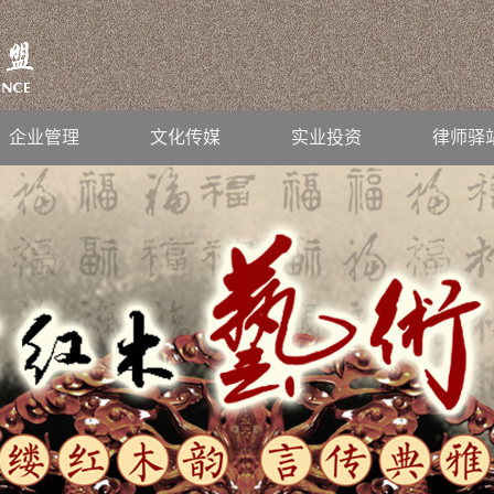
企业管理
文化传媒
实业投资
律师驿
继续前行！
2019
-
01
-
26