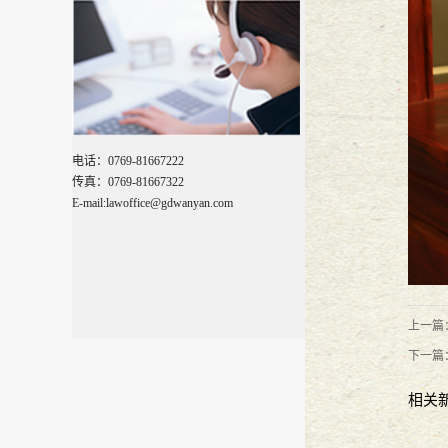
萨瓦迪卡
2018
-
01
-
18
万言大讲堂--乌沙小学校园法苑20
广东万言律师事务所成立五周年系
电话：0769-81667222
传真：0769-81667322
万言五周年 梦想与坚持
2017
-
08
-
29
E-mail:lawoffice@gdwanyan.com
『广东万言』新闻动态
2017
-
08
-
02
万言旅游季---红海湾
2017
-
07
-
05
上一篇
下一篇
『广东万言』萌萌、明猩队，万言
相关
【万言生活】2017，路过冰城
2017