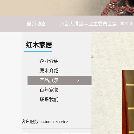
感恩有你，一路同行——“华夏鹊哥
最新动态：
万言大讲堂—业主委员会篇
2019
-
01
万言大讲堂--平安有你，法治同行
红木家居
万言大讲堂--出租屋管理篇
2018
-
06
-
企业介绍
原木介绍
万言旅游季--连州之旅
2018
-
06
-
11
产品展示
百年家装
市律师协会联合长安镇法学会、长安
联系我们
万言大讲堂 -- 献礼“女神月”，普法
客户服务 customer service
17携手，18奋斗！
2018
-
01
-
27