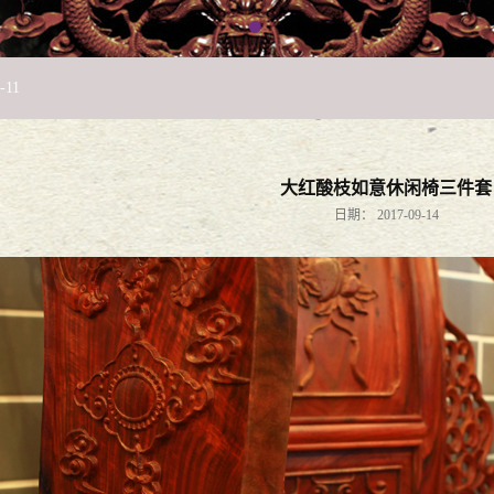
公司法律架构培训班”后记
2019
-
01
-
14
-
11
！
2018
-
12
-
05
大红酸枝如意休闲椅三件套
27
日期：
2017-09-14
司法分局举办“法税同审”专题论坛
2018
-
05
-
21
正当时
2018
-
03
-
14