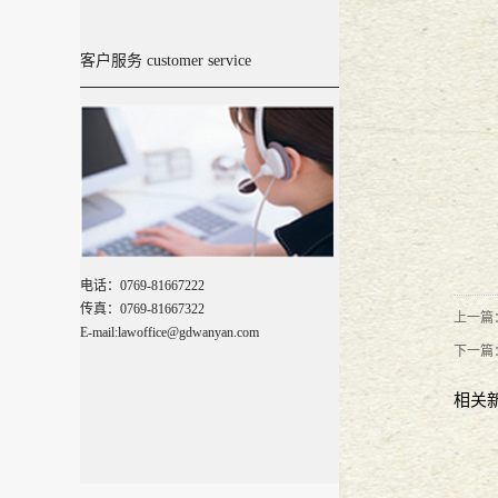
萨瓦迪卡
2018
-
01
-
18
客户服务 customer service
万言大讲堂--乌沙小学校园法苑20
广东万言律师事务所成立五周年系
万言五周年 梦想与坚持
2017
-
08
-
29
『广东万言』新闻动态
2017
-
08
-
02
电话：0769-81667222
传真：0769-81667322
上一篇
E-mail:lawoffice@gdwanyan.com
万言旅游季---红海湾
2017
-
07
-
05
下一篇
『广东万言』萌萌、明猩队，万言
相关
【万言生活】2017，路过冰城
2017