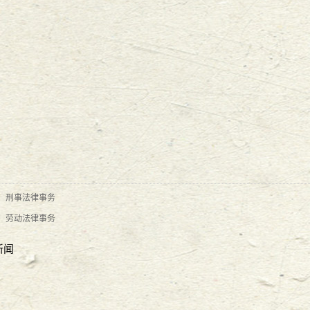
17宪法日普法活动
2017
-
12
-
04
列活动之万言大讲堂
2017
-
10
-
24
：
刑事法律事务
：
劳动法律事务
大对决
新闻
2017
-
06
-
26
-
06
-
19