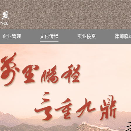
企业管理
文化传媒
实业投资
律师驿
继续前行！
2019
-
01
-
26