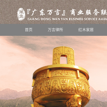
首页
万言律所
红木家居
风雨兼程，不忘初心，2019万言人