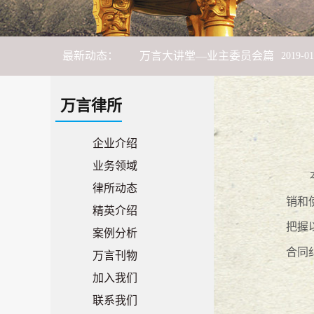
感恩有你，一路同行——“华夏鹊哥
最新动态：
万言大讲堂—业主委员会篇
2019
-
01
万言大讲堂--平安有你，法治同行
万言律所
万言大讲堂--出租屋管理篇
2018
-
06
-
企业介绍
业务领域
万言旅游季--连州之旅
2018
-
06
-
11
律所动态
销和
精英介绍
市律师协会联合长安镇法学会、长安
把握
案例分析
万言大讲堂 -- 献礼“女神月”，普法
合同
万言刊物
加入我们
17携手，18奋斗！
2018
-
01
-
27
联系我们