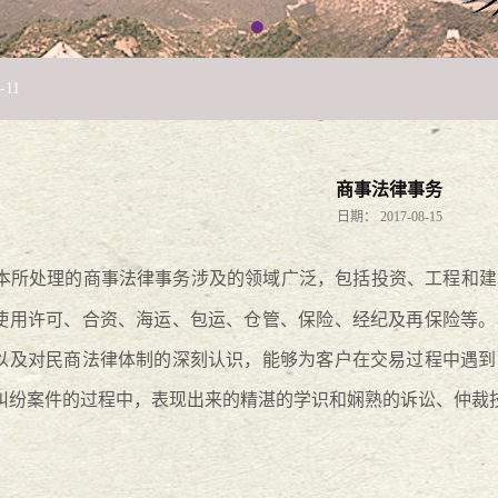
公司法律架构培训班”后记
2019
-
01
-
14
-
11
！
2018
-
12
-
05
商事法律事务
27
日期：
2017-08-15
本所处理的商事法律事务涉及的领域广泛，包括投资、工程和建
使用许可、合资、海运、包运、仓管、保险、经纪及再保险等。
司法分局举办“法税同审”专题论坛
2018
-
05
-
21
以及对民商法律体制的深刻认识，能够为客户在交易过程中遇到
正当时
纠纷案件的过程中，表现出来的精湛的学识和娴熟的诉讼、仲裁
2018
-
03
-
14